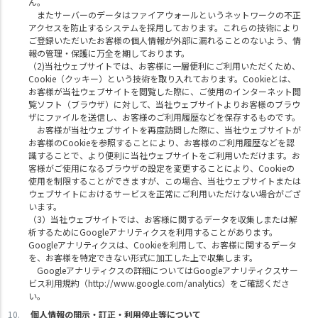
ん。
またサーバーのデータはファイアウォールというネットワークの不正
アクセスを防止するシステムを採用しております。これらの技術により
ご登録いただいたお客様の個人情報が外部に漏れることのないよう、情
報の管理・保護に万全を期しております。
（2)当社ウェブサイトでは、お客様に一層便利にご利用いただくため、
Cookie（クッキー）という技術を取り入れております。Cookieとは、
お客様が当社ウェブサイトを閲覧した際に、ご使用のインターネット閲
覧ソフト（ブラウザ）に対して、当社ウェブサイトよりお客様のブラウ
ザにファイルを送信し、お客様のご利用履歴などを保存するものです。
お客様が当社ウェブサイトを再度訪問した際に、当社ウェブサイトが
お客様のCookieを参照することにより、お客様のご利用履歴などを認
識することで、より便利に当社ウェブサイトをご利用いただけます。お
客様がご使用になるブラウザの設定を変更することにより、Cookieの
使用を制限することができますが、この場合、当社ウェブサイトまたは
ウェブサイトにおけるサービスを正常にご利用いただけない場合がござ
います。
（3）当社ウェブサイトでは、お客様に関するデータを収集しまたは解
析するためにGoogleアナリティクスを利用することがあります。
Googleアナリティクスは、Cookieを利用して、お客様に関するデータ
を、お客様を特定できない形式に加工した上で収集します。
Googleアナリティクスの詳細についてはGoogleアナリティクスサー
ビス利用規約（http://www.google.com/analytics）をご確認くださ
い。
個人情報の開示・訂正・利用停止等について