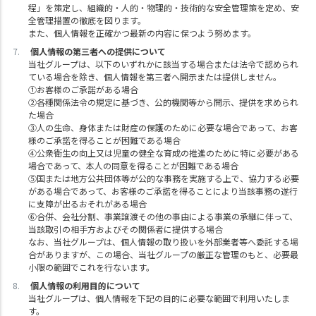
程」を策定し、組織的・人的・物理的・技術的な安全管理策を定め、安
全管理措置の徹底を図ります。
また、個人情報を正確かつ最新の内容に保つよう努めます。
個人情報の第三者への提供について
当社グループは、以下のいずれかに該当する場合または法令で認められ
ている場合を除き、個人情報を第三者へ開示または提供しません。
①お客様のご承諾がある場合
②各種関係法令の規定に基づき、公的機関等から開示、提供を求められ
た場合
③人の生命、身体または財産の保護のために必要な場合であって、お客
様のご承諾を得ることが困難である場合
④公衆衛生の向上又は児童の健全な育成の推進のために特に必要がある
場合であって、本人の同意を得ることが困難である場合
⑤国または地方公共団体等が公的な事務を実施する上で、協力する必要
がある場合であって、お客様のご承諾を得ることにより当該事務の遂行
に支障が出るおそれがある場合
⑥合併、会社分割、事業譲渡その他の事由による事業の承継に伴って、
当該取引の相手方およびその関係者に提供する場合
なお、当社グループは、個人情報の取り扱いを外部業者等へ委託する場
合がありますが、この場合、当社グループの厳正な管理のもと、必要最
小限の範囲でこれを行ないます。
個人情報の利用目的について
当社グループは、個人情報を下記の目的に必要な範囲で利用いたしま
す。