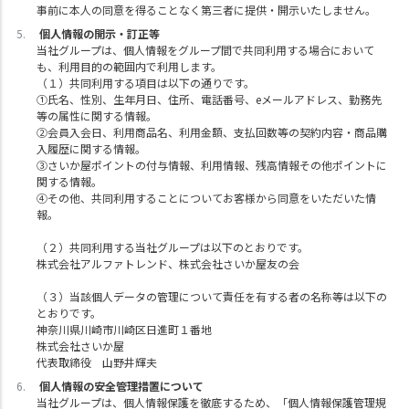
事前に本人の同意を得ることなく第三者に提供・開示いたしません。
個人情報の開示・訂正等
当社グループは、個人情報をグループ間で共同利用する場合において
も、利用目的の範囲内で利用します。
（１）共同利用する項目は以下の通りです。
①氏名、性別、生年月日、住所、電話番号、eメールアドレス、勤務先
等の属性に関する情報。
②会員入会日、利用商品名、利用金額、支払回数等の契約内容・商品購
入履歴に関する情報。
③さいか屋ポイントの付与情報、利用情報、残高情報その他ポイントに
関する情報。
④その他、共同利用することについてお客様から同意をいただいた情
報。
（２）共同利用する当社グループは以下のとおりです。
株式会社アルファトレンド、株式会社さいか屋友の会
（３）当該個人データの管理について責任を有する者の名称等は以下の
とおりです。
神奈川県川崎市川崎区日進町１番地
株式会社さいか屋
代表取締役 山野井輝夫
個人情報の安全管理措置について
当社グループは、個人情報保護を徹底するため、「個人情報保護管理規