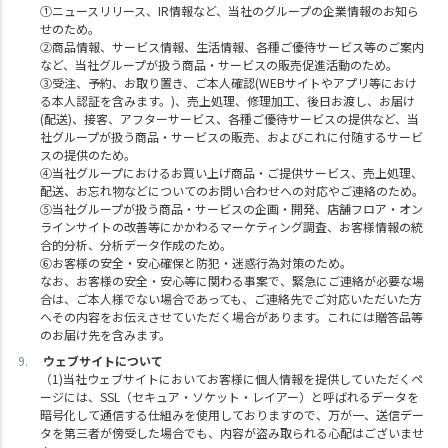
①ニュースリリース、IR情報など、当社のグループの企業情報のお知ら
せのため。
②商品情報、サービス情報、生活情報、各種ご優待サービス等のご案内
など、当社グループが扱う商品・サービスの販売促進活動のため。
③受注、予約、お取り置き、ご本人確認(WEBサイトやアプリ等におけ
る本人認証を含みます。)、売上処理、修理加工、後日お渡し、お届け
(配送)、接客、アフターサービス、各種ご優待サービスの提供など、当
社グループが扱う商品・サービスの販売、およびこれに付随するサービ
スの提供のため。
④当社グループにおけるお買い上げ商品・ご提供サービス、売上処理、
配送、お忘れ物などについてのお問い合わせへの対応やご連絡のため。
⑤当社グループが扱う商品・サービスの企画・開発、店舗フロア・オン
ラインサイトの改善等にかかわるマーケティング調査、お客様情報の統
合的分析、分析データ作成のため。
⑥お客様の安全・安心確保と防犯・迷惑行為対策のため。
なお、お客様の安全・安心等に関わる事案で、緊急にご連絡が必要な場
合は、ご本人様でない場合であっても、ご連絡先でご対応いただいた方
へその内容をお伝えさせていただく場合があります。これには贈答品等
のお届け先を含みます。
ウェブサイトについて
（1)当社ウェブサイトにおいてお客様に個人情報を提供していただくペ
ージには、SSL（セキュア・ソケット・レイアー）と呼ばれるデータを
暗号化して通信する仕組みを使用しておりますので、万が一、送信デー
タを第三者が傍受した場合でも、内容が盗み取られる心配はございませ